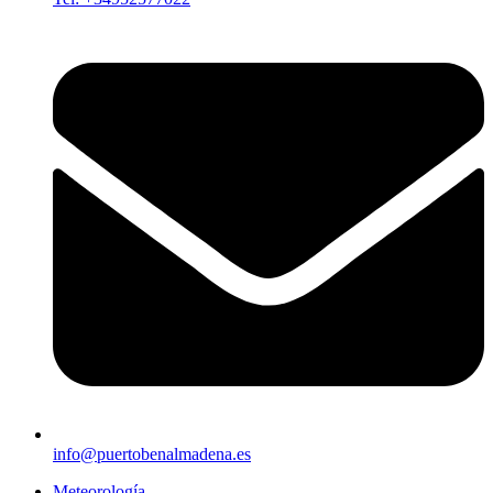
info@puertobenalmadena.es
Meteorología