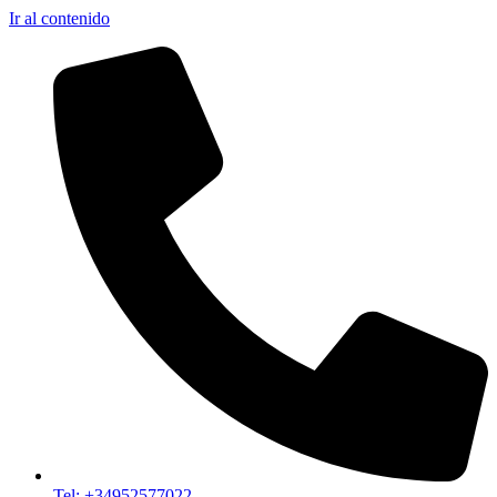
Ir al contenido
Tel: +34952577022