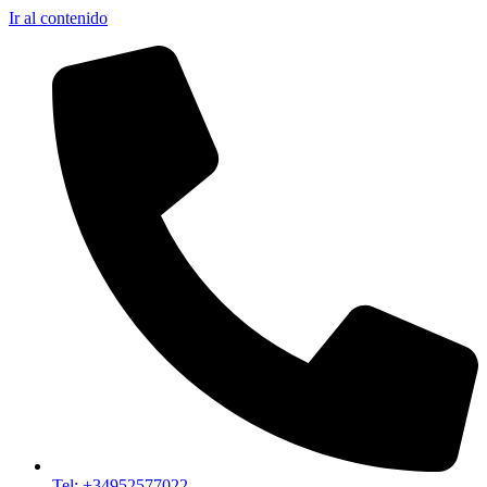
Ir al contenido
Tel: +34952577022