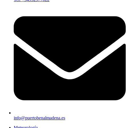
info@puertobenalmadena.es
Meteorología