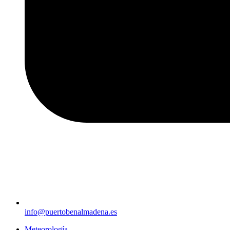
info@puertobenalmadena.es
Meteorología