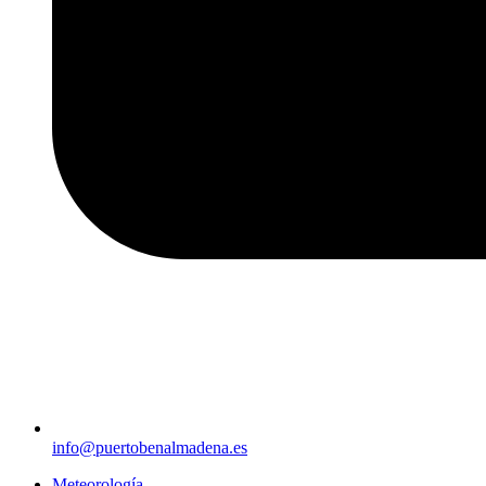
info@puertobenalmadena.es
Meteorología