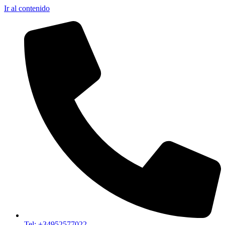
Ir al contenido
Tel: +34952577022