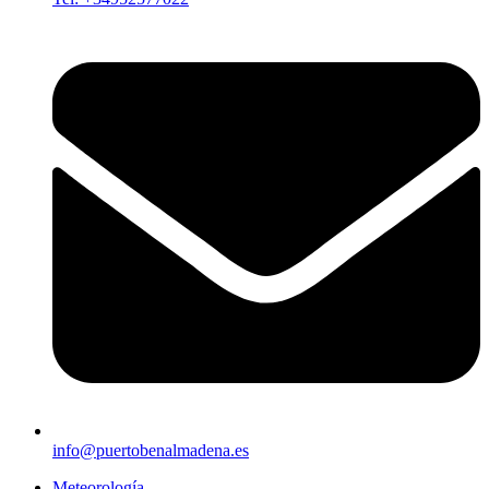
info@puertobenalmadena.es
Meteorología