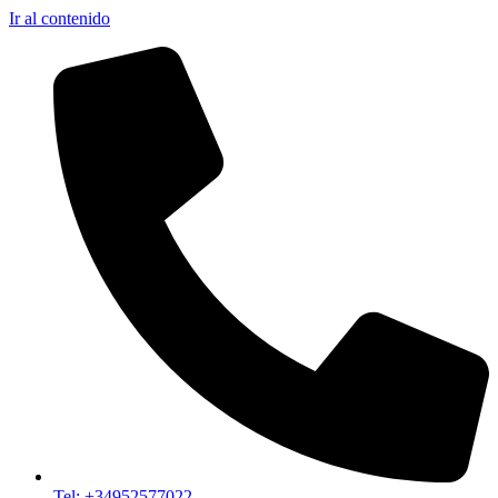
Ir al contenido
Tel: +34952577022