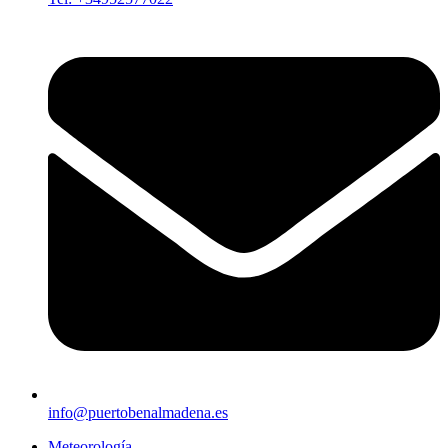
info@puertobenalmadena.es
Meteorología