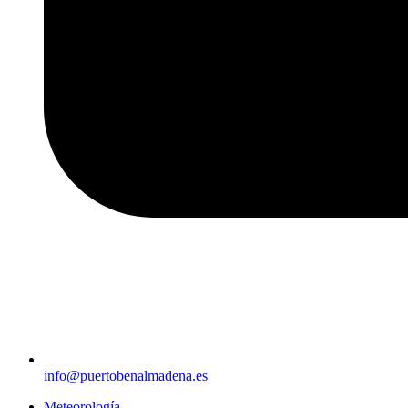
info@puertobenalmadena.es
Meteorología