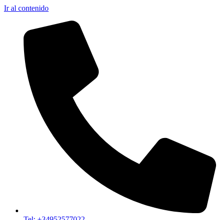
Ir al contenido
Tel: +34952577022