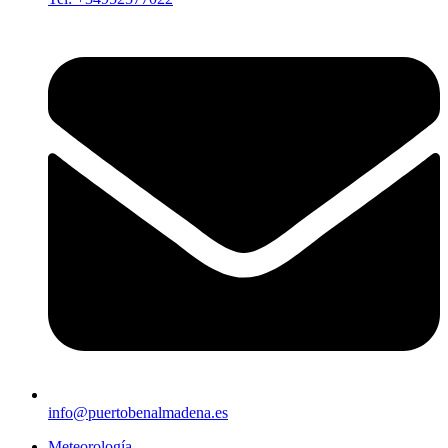
info@puertobenalmadena.es
Meteorología