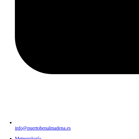
info@puertobenalmadena.es
Meteorología