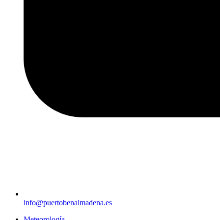
info@puertobenalmadena.es
Meteorología