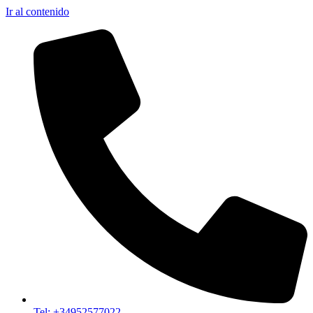
Ir al contenido
Tel: +34952577022