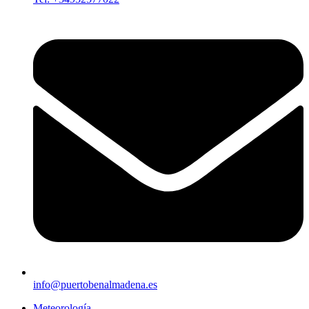
info@puertobenalmadena.es
Meteorología