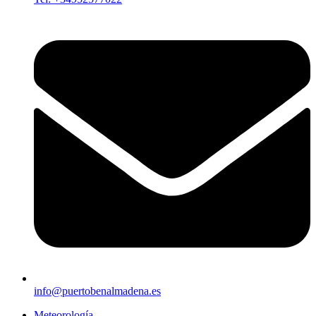
info@puertobenalmadena.es
Meteorología