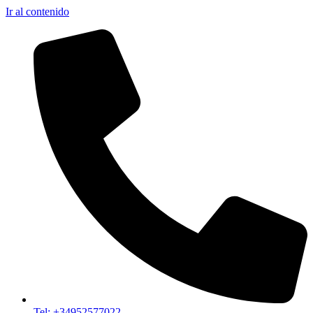
Ir al contenido
Tel: +34952577022