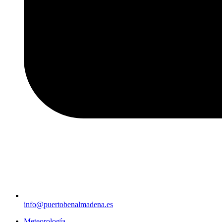
info@puertobenalmadena.es
Meteorología