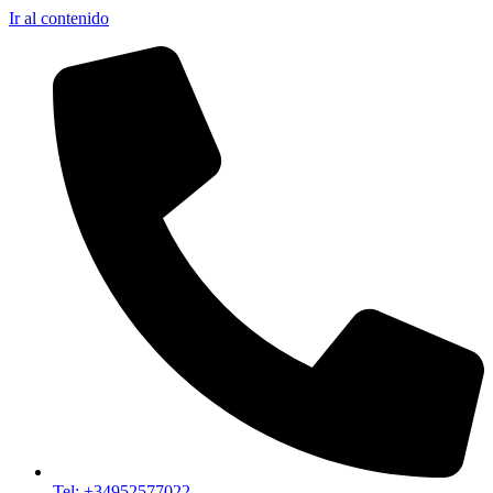
Ir al contenido
Tel: +34952577022