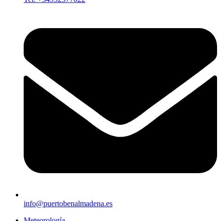
info@puertobenalmadena.es
Meteorología