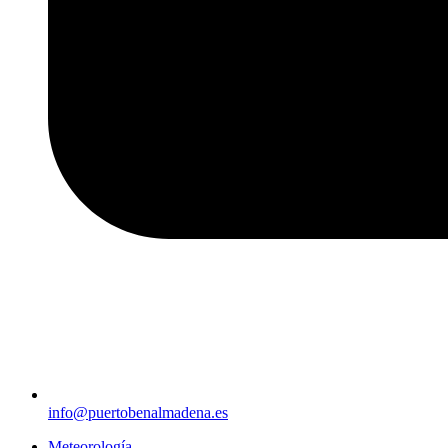
info@puertobenalmadena.es
Meteorología