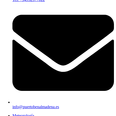
info@puertobenalmadena.es
Meteorología