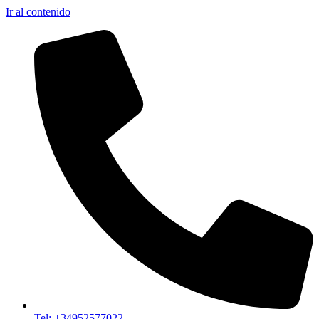
Ir al contenido
Tel: +34952577022