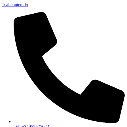
Ir al contenido
Tel: +34952577022