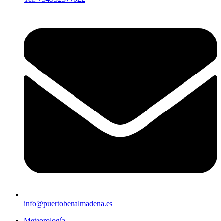
info@puertobenalmadena.es
Meteorología