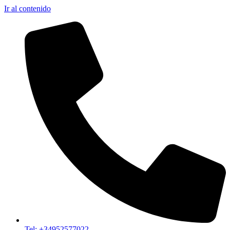
Ir al contenido
Tel: +34952577022