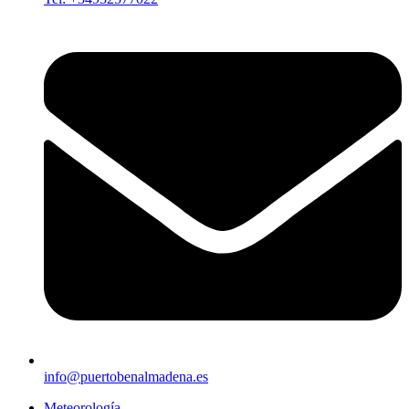
info@puertobenalmadena.es
Meteorología