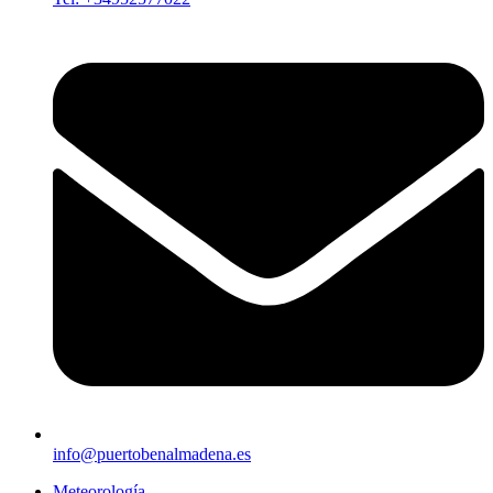
info@puertobenalmadena.es
Meteorología