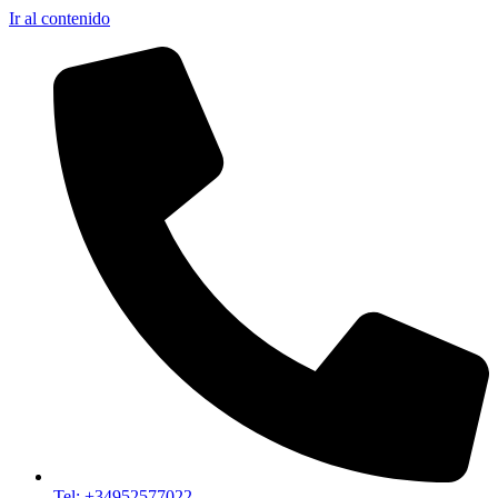
Ir al contenido
Tel: +34952577022