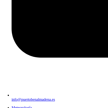
info@puertobenalmadena.es
Meteorología