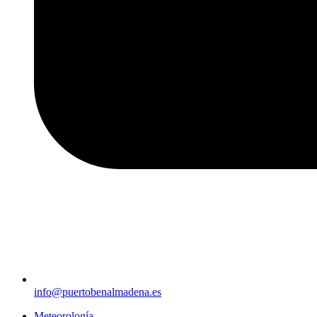
info@puertobenalmadena.es
Meteorología