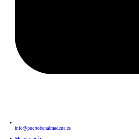
info@puertobenalmadena.es
Meteorología