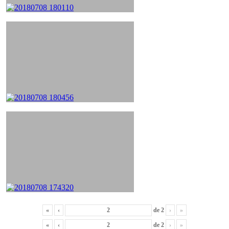
«
‹
de
2
›
»
«
‹
de
2
›
»