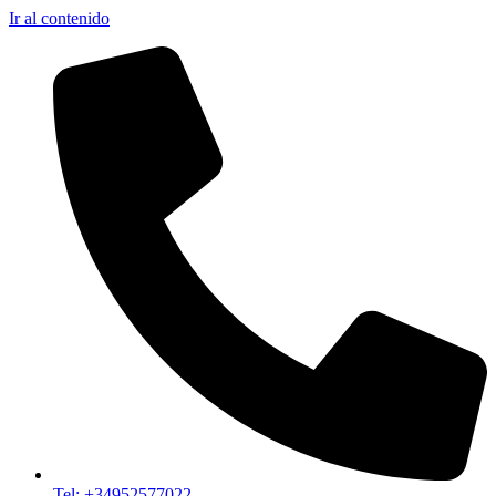
Ir al contenido
Tel: +34952577022