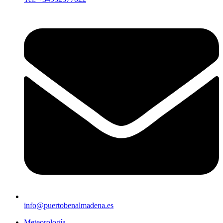
info@puertobenalmadena.es
Meteorología