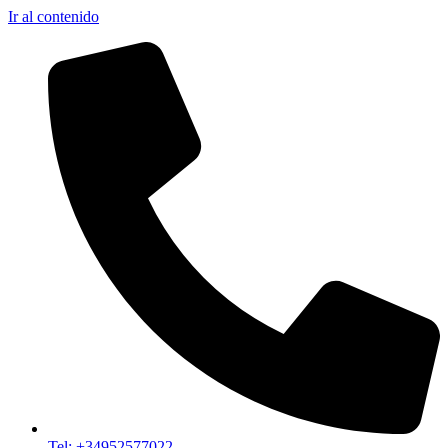
Ir al contenido
Tel: +34952577022