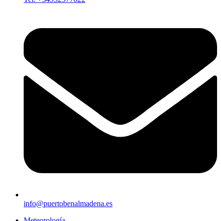
info@puertobenalmadena.es
Meteorología