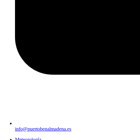
info@puertobenalmadena.es
Meteorología