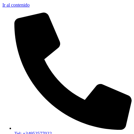
Ir al contenido
Tel: +34952577022