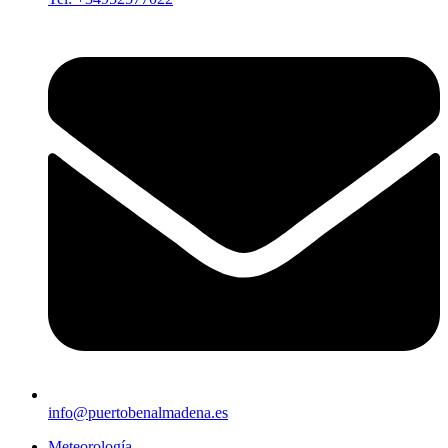
info@puertobenalmadena.es
Meteorología