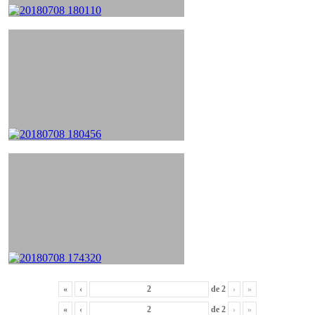
«
‹
de
2
›
»
«
‹
de
2
›
»