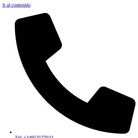
Ir al contenido
Tel: +34952577022