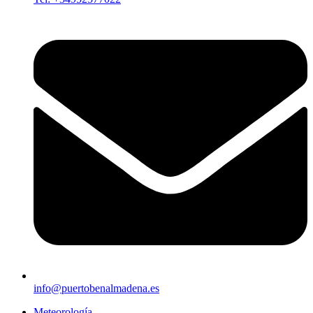
info@puertobenalmadena.es
Meteorología