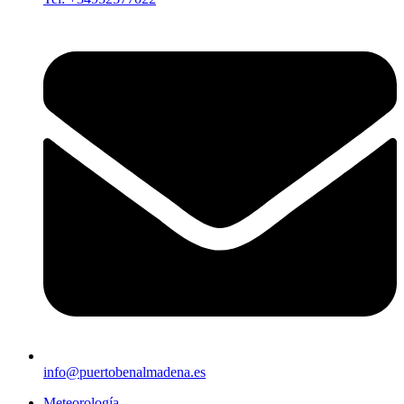
info@puertobenalmadena.es
Meteorología