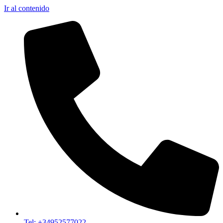
Ir al contenido
Tel: +34952577022