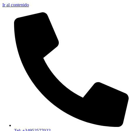
Ir al contenido
Tel: +34952577022