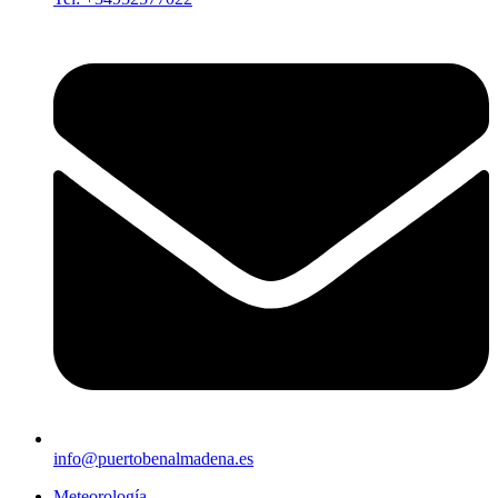
info@puertobenalmadena.es
Meteorología