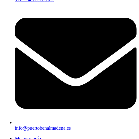
info@puertobenalmadena.es
Meteorología