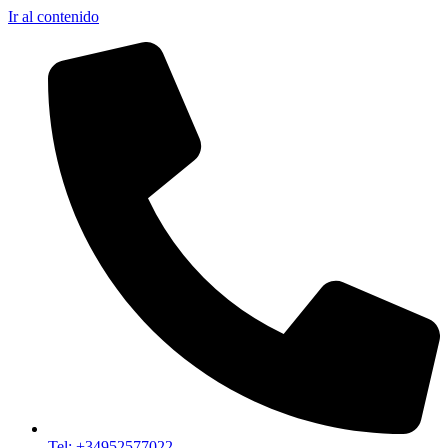
Ir al contenido
Tel: +34952577022