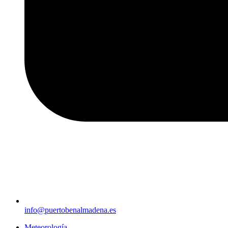
info@puertobenalmadena.es
Meteorología