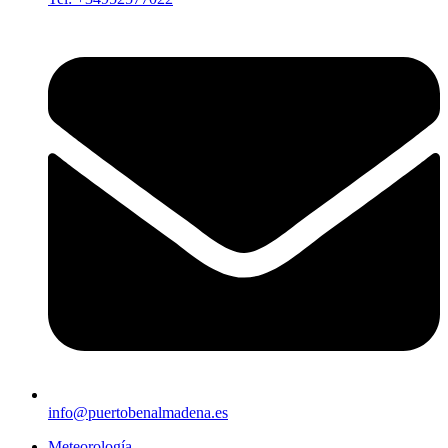
info@puertobenalmadena.es
Meteorología