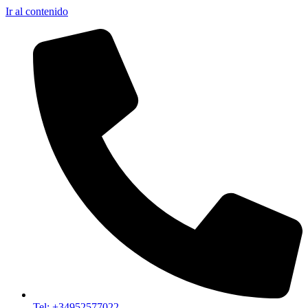
Ir al contenido
Tel: +34952577022