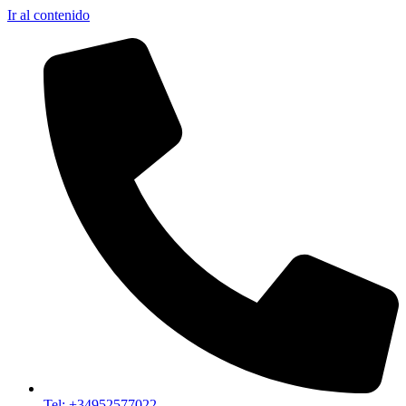
Ir al contenido
Tel: +34952577022