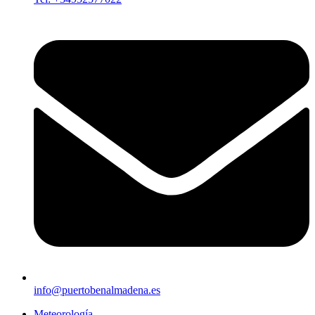
info@puertobenalmadena.es
Meteorología