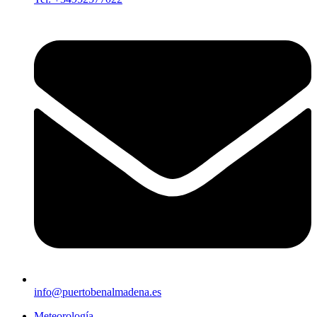
info@puertobenalmadena.es
Meteorología