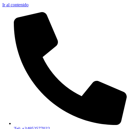
Ir al contenido
Tel: +34952577022