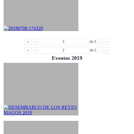
«
‹
de
2
›
»
«
‹
de
2
›
»
Eventos 2019