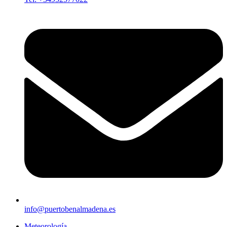
info@puertobenalmadena.es
Meteorología