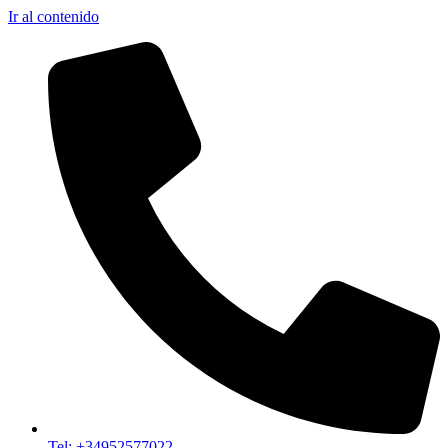
Ir al contenido
Tel: +34952577022