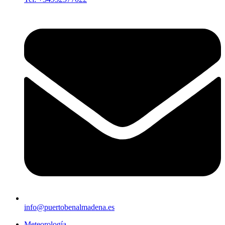
info@puertobenalmadena.es
Meteorología