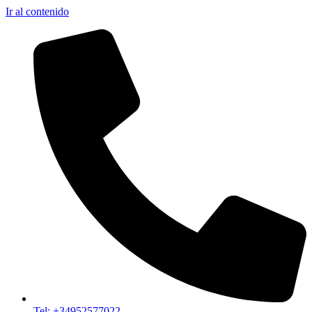
Ir al contenido
Tel: +34952577022