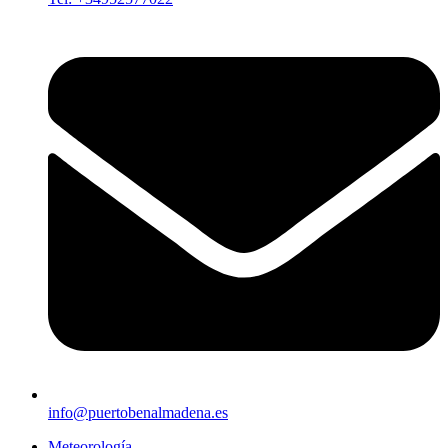
info@puertobenalmadena.es
Meteorología