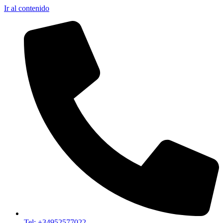
Ir al contenido
Tel: +34952577022