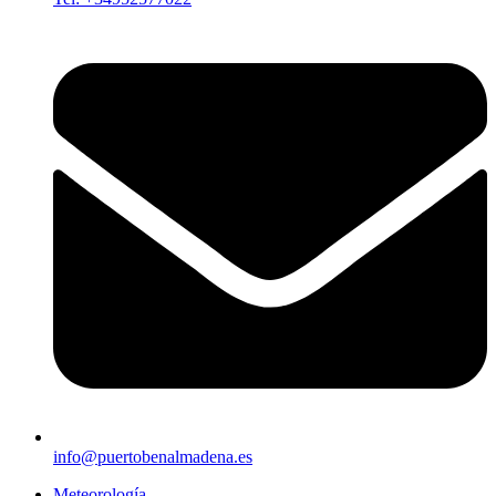
info@puertobenalmadena.es
Meteorología