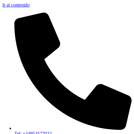
Ir al contenido
Tel: +34952577022