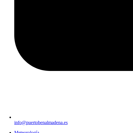
info@puertobenalmadena.es
Meteorología