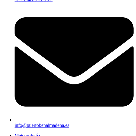
info@puertobenalmadena.es
Meteorología