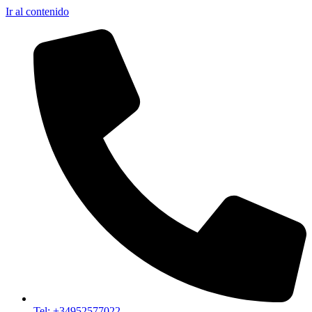
Ir al contenido
Tel: +34952577022