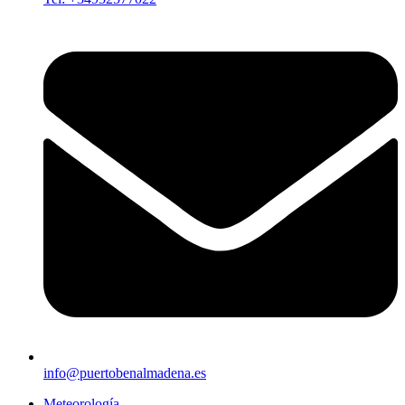
info@puertobenalmadena.es
Meteorología