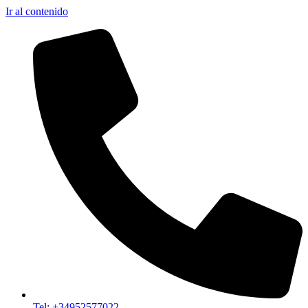
Ir al contenido
Tel: +34952577022