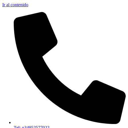
Ir al contenido
Tel: +34952577022