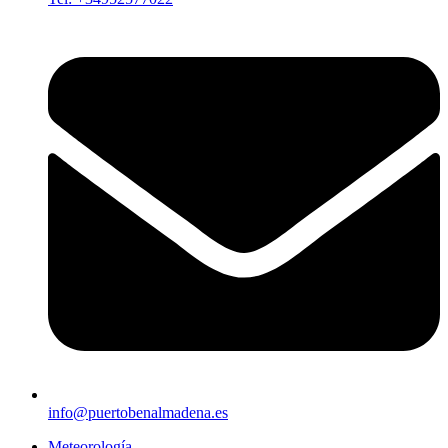
info@puertobenalmadena.es
Meteorología