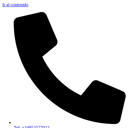
Ir al contenido
Tel: +34952577022