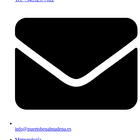
info@puertobenalmadena.es
Meteorología