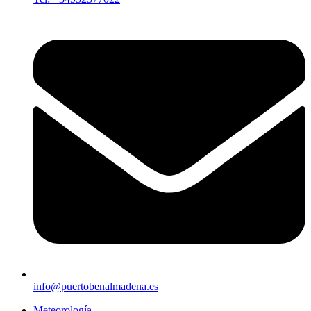
info@puertobenalmadena.es
Meteorología