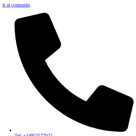
Ir al contenido
Tel: +34952577022