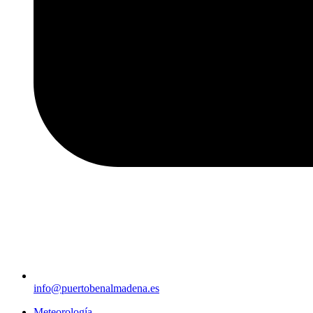
info@puertobenalmadena.es
Meteorología