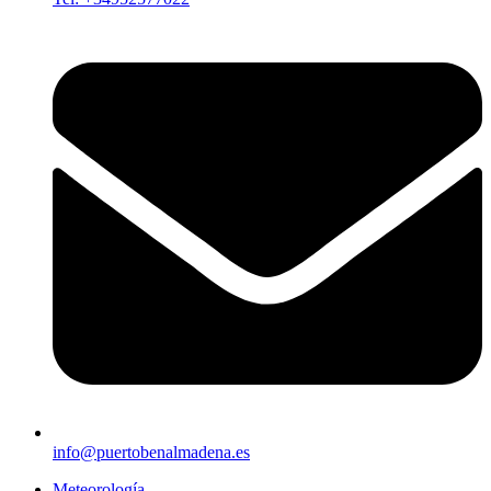
info@puertobenalmadena.es
Meteorología