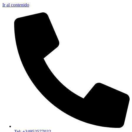
Ir al contenido
Tel: +34952577022