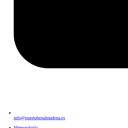
info@puertobenalmadena.es
Meteorología