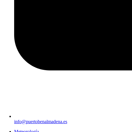
info@puertobenalmadena.es
Meteorología