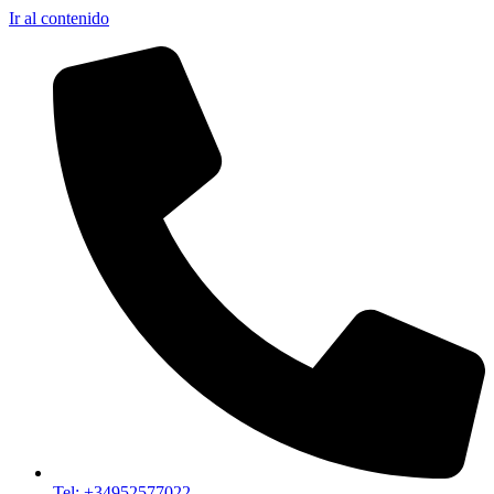
Ir al contenido
Tel: +34952577022