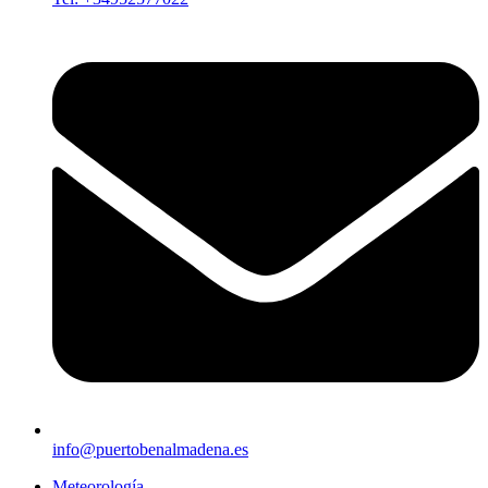
info@puertobenalmadena.es
Meteorología