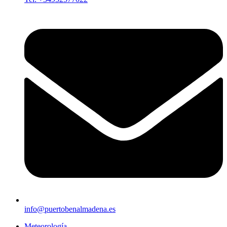
info@puertobenalmadena.es
Meteorología