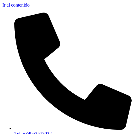
Ir al contenido
Tel: +34952577022